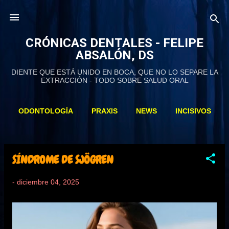
Ir al contenido principal
CRÓNICAS DENTALES - FELIPE
ABSALÓN, DS
DIENTE QUE ESTÁ UNIDO EN BOCA, QUE NO LO SEPARE LA
EXTRACCIÓN - TODO SOBRE SALUD ORAL
ODONTOLOGÍA
PRAXIS
NEWS
INCISIVOS
DIAPORAMA
PODCAST
MAGAZINES
MÁS…
CV
SÍNDROME DE SJÖGREN
E
n
t
-
diciembre 04, 2025
r
a
d