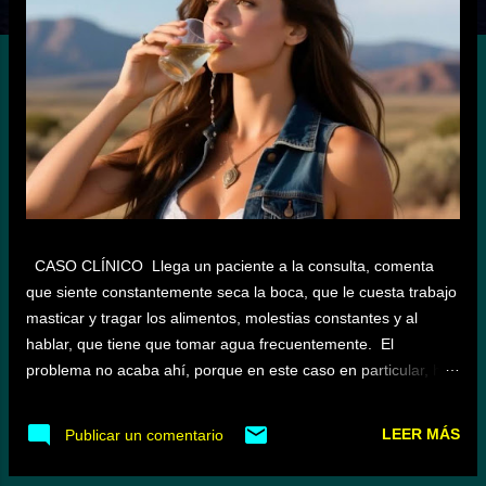
a
s
CASO CLÍNICO Llega un paciente a la consulta, comenta
que siente constantemente seca la boca, que le cuesta trabajo
masticar y tragar los alimentos, molestias constantes y al
hablar, que tiene que tomar agua frecuentemente. El
problema no acaba ahí, porque en este caso en particular, ha
empezado desde algún tiempo, a sentir un sabor amargo
constantemente. La sospecha inicial de falta de salivación se
LEER MÁS
Publicar un comentario
confirma en la inspección, estamos hablando de una
Xerostomía . Se le informa que se trata de la pérdida de la