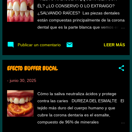
deja de facultarlo para absorber nutrientes.
ÉL? ¿LO CONSERVO O LO EXTRAIGO?
Se presenta a cualquier edad y es hereditaria.
¿SALVANDO RAÍCES? Las piezas dentales
Las manifestaciones van desde
están compuestas principalmente de la corona
asintomáticos a problemas digestivos como
dental que es la parte blanca que vemos en
diarrea crónica, náuseas, vómito, dolor
boca y que es la parte activa para la
abdominal, inflamación, gases y pérdida de
masticación, ya sea de corte o trituración de
LEER MÁS
Publicar un comentario
peso, estreñimiento (menor frecuencia),
los alimentos. Y la raíz que le da anclaje y
malabsorción y desnutrición. También se
soporte a la corona dentaria para que ésta
presentan otros síntomas como retra...
pueda realizar su función en la masticación.
EFECTO BUFFER BUCAL
Cuando una corona dental se destruye ya
sea por caries, fracturas , por atrición ,
-
junio 30, 2025
quedando prácticamente la raíz, se denomina
resto radicular. ¿Y estos restos radiculares,
Cómo la saliva neutraliza ácidos y protege
se extraen o pueden dejarse en boca? ¿Es
contra las caries DUREZA DEL ESMALTE El
bueno dejarlos o es más saludable extraerlos?
tejido más duro del cuerpo humano y que
SALVANDO RAÍCES En casi todas las
cubre la corona dentaria es el esmalte,
ocasiones, al perderse la corona, se presenta
compuesto de 96% de minerales
una infección que se desarrolla en la pulpa
principalmente de hidroxiapatita, que es un