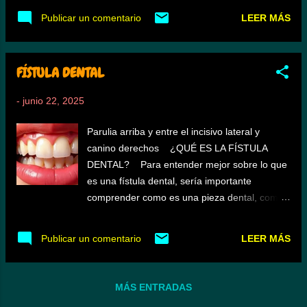
dental, donde puede haber dolor o no, ya que
mineral formado de calcio y fosfato con una
LEER MÁS
Publicar un comentario
en un desarrollo de infección al tener la
estructura en forma de cristales muy
cavidad abierta por pérdida coronal, se
compactos, haciéndolo 5 veces más duro que
presenta el drenado y por ende, en much...
el hierro; se pueden incorporar a la estructura
FÍSTULA DENTAL
fluoruro , carbonato y magnesio; siendo el
resto de la composición agua y materia
-
junio 22, 2025
orgánica. Con un grosor de 1 a 1,5 mm en
dientes anteriores y entre 2 a 2.5 mm en
Parulia arriba y entre el incisivo lateral y
dientes posteriores, dicha dureza va entre 3 a
canino derechos ¿QUÉ ES LA FÍSTULA
6 GPa (GigaPascales) dependiendo de la
DENTAL? Para entender mejor sobre lo que
zona y edad del paciente. El módulo de
es una fístula dental, sería importante
elasticidad es entre 70 a 120 GPa. A pesar de
comprender como es una pieza dental, como
la dureza del esmalte, es un tejido que se
es su estructura o lo que es lo mismo, su
puede perder por caries, erosión, abrasión ,
anatomía que se aprecia en forma sencilla en
LEER MÁS
Publicar un comentario
atrición, absfracción, fracturas . BACTERIAS
dicho enlace. Una vez, visto, hay otro enlace
EN BOCA La cantidad de las distintas
para volver aquí. La fístula dental , se
especies bacterianas en boca, se estim...
produce después de una infección en alguna
MÁS ENTRADAS
pieza dentaria producida en la pulpa por