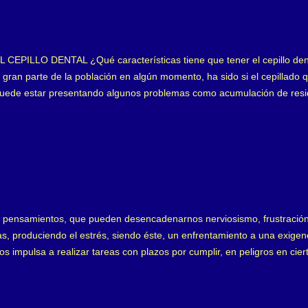
eros. Las glucoproteínas tanto ácidas como básicas o alcalinas, se un
PILLO DENTAL ¿Qué características tiene que tener el cepillo den
gran parte de la población en algún momento, ha sido si el cepillado qu
puede estar presentando algunos problemas como acumulación de resid
n nuestra higiene puede andar mal. Pero existe otra pregunta que muc
o en el mercado tantas marcas y cepillos dentales, donde somos bomb
 es el indicado para cada boca? En principio, debemos considerar, que 
eza e indispensable de nuestra boca y debemos realizarlo a diario. Emp
 pensamientos, que pueden desencadenarnos nerviosismo, frustración o
s, produciendo el estrés, siendo éste, un enfrentamiento a una exigenc
s impulsa a realizar tareas con plazos por cumplir, en peligros en cie
a ansiedad sustituye al factor o situación estresante y se convierte en 
es un estrés crónico y justo éste, genera problemas en la salud. Entre
 los tejidos dentales, mejor conocido como bruxismo . El bruxismo gen