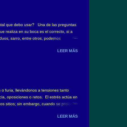
en a esta capa iónica denominada capa de
tal que debo usar? Una de las preguntas
e realiza en su boca es el correcto, si a
uos, sarro, entre otros, podemos
has veces queda sin resolver, ¿qué tipo
LEER MÁS
ardeados por los distintos diseños,
el cepillado es como la ducha diaria, es
ecemos por el tipo de cepillo, existiendo
 furia, llevándonos a tensiones tanto
ia, oposiciones o retos. El estrés actúa en
rtos sitios; sin embargo, cuando se prolonga
negativo. El primero es un estrés agudo,
LEER MÁS
 ellos, lo que yo suelo denominar el “arte”
erado por el estrés, en forma inconsciente,