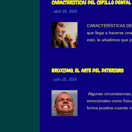
superficie que los prim
CARACTERÍSTICAS DEL CEPILLO DENTAL
hidratación o ...
-
abril 18, 2020
CARACTERÍSTICAS DEL CE
que llega a hacerse una 
esto, le añadimos que 
“sospechar” que algo e
de cepillo uso? Habiend
dureza, texturas, ¿cuál
parte principal de limpi
BRUXISMO, EL ARTE DEL DETERIORO
una gran variedad de...
-
julio 18, 2018
Algunas circunstancias,
emocionales como física
forma positiva cuando no
por tiempo indefinido, l
mientras que el segundo 
de apretar y/o rechinar