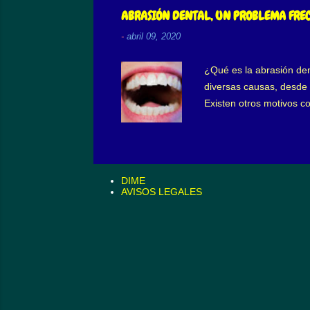
hace que la persona inic
ABRASIÓN DENTAL, UN PROBLEMA FRE
-
abril 09, 2020
¿Qué es la abrasión den
diversas causas, desde u
Existen otros motivos co
entre otras. Abrasión de
recomendables. En la hi
media y blanda. Al com
limpios nuestros diente
DIME
mayor desgaste denta..
AVISOS LEGALES