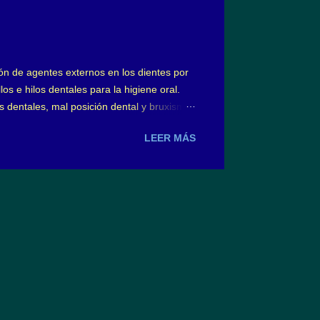
 denomina bruxismo ...
ón de agentes externos en los dientes por
os e hilos dentales para la higiene oral.
es dentales, mal posición dental y bruxismo
los que se utilizan y cuál sería de los más
LEER MÁS
de los mismos, cerdas de textura dura,
emos la sensación que sentimos más
pillo con estas características produce