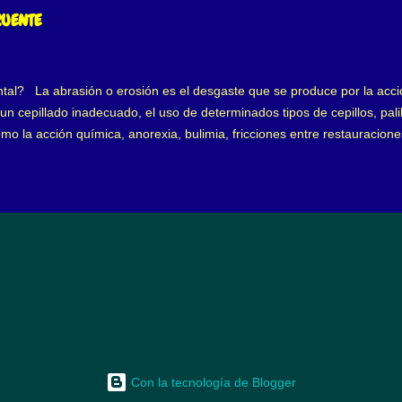
ie apretando sus dientes superiores contra los inferiores, a lo que se
CUENTE
tal? La abrasión o erosión es el desgaste que se produce por la acci
n cepillado inadecuado, el uso de determinados tipos de cepillos, palill
mo la acción química, anorexia, bulimia, fricciones entre restauracion
ntal con la higiene En otro artículo, he hablado sobre los tipos de cepil
giene tenemos 3 texturas principales, independientemente del diseño 
parar un cepillo de cerdas duras con uno de cerdas suaves, todos ten
s con el de cerdas duras, porque en parte es verdad, sin embargo, un ce
.
Con la tecnología de Blogger