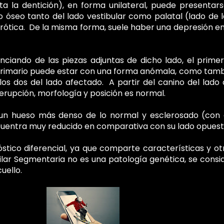
ta la dentición), en forma unilateral, puede presentars
óseo tanto del lado vestibular como palatal (lado de la 
ótica. De la misma forma, suele haber una depresión en 
nciando de las piezas adjuntas de dicho lado, el primer 
r primario puede estar con una forma anómala, como tambi
os dos del lado afectado. A partir del canino del lado 
erupción, morfología y posición es normal.
un hueso más denso de lo normal y esclerosado (con di
encuentra muy reducido en comparativa con su lado opuest
stico diferencial, ya que comparte características y o
ilar Segmentaria
no es una patología genética, se consi
uello.