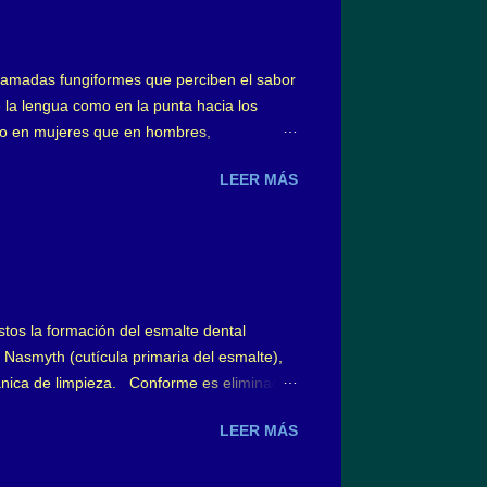
s llamadas fungiformes que perciben el sabor
 la lengua como en la punta hacia los
ro en mujeres que en hombres,
ngiformes linguales en forma dolorosa y con
LEER MÁS
n general, un 50% aproximadamente;
 como también algún trauma a dichas
ointestinales, por cierto tipo de
stos la formación del esmalte dental
 Nasmyth (cutícula primaria del esmalte),
cánica de limpieza. Conforme es eliminada,
denominada película adquirida con 10 m m
LEER MÁS
dos. Sobre la hidroxiapatita del esmalte,
ero negativo, y a su vez, dispuestos en la