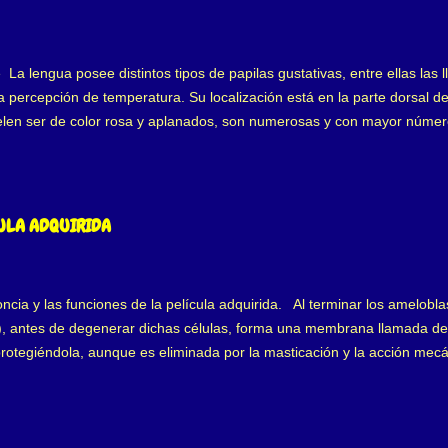
e La lengua posee distintos tipos de papilas gustativas, entre ellas la
percepción de temperatura. Su localización está en la parte dorsal de
elen ser de color rosa y aplanados, son numerosas y con mayor núme
sia. La " Papilitis Lingual transitoria ", afecta a algunas papilas fu
r frecuencia en el sexo femenino joven, pero afecta a la población e
sencadenante de la Papilitis Lingual es provocada por irritación local
sidera que es generada por estrés, cambios hormonales, problemas gastr
CULA ADQUIRIDA
ibilidad en piel, nariz, pulmones que a su ve...
cia y las funciones de la película adquirida. Al terminar los amelobla
io), antes de degenerar dichas células, forma una membrana llamada de
protegiéndola, aunque es eliminada por la masticación y la acción me
as superficies glucoproteínas que se adhieren al esmalte, formando la 
las, es estéril, cubriendo todos los tejidos bucales, formada en segun
n iones de calcio, hidróxilo y fosfatos, los primeros positivos y el terc