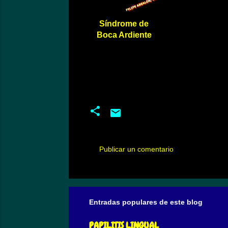
Síndrome de
Boca Ardiente
Publicar un comentario
C
o
m
Entradas populares de este blog
e
n
PAPILITIS LINGUAL