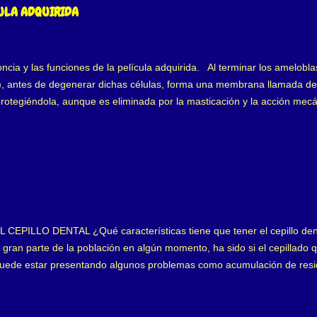
sidera que es generada por estrés, cambios hormonales, problemas gastr
CULA ADQUIRIDA
ibilidad en piel, nariz, pulmones que a su ve...
cia y las funciones de la película adquirida. Al terminar los amelobla
io), antes de degenerar dichas células, forma una membrana llamada de
protegiéndola, aunque es eliminada por la masticación y la acción me
as superficies glucoproteínas que se adhieren al esmalte, formando la 
las, es estéril, cubriendo todos los tejidos bucales, formada en segun
n iones de calcio, hidróxilo y fosfatos, los primeros positivos y el terc
eros. Las glucoproteínas tanto ácidas como básicas o alcalinas, se un
PILLO DENTAL ¿Qué características tiene que tener el cepillo den
gran parte de la población en algún momento, ha sido si el cepillado qu
puede estar presentando algunos problemas como acumulación de resid
n nuestra higiene puede andar mal. Pero existe otra pregunta que muc
o en el mercado tantas marcas y cepillos dentales, donde somos bomb
 es el indicado para cada boca? En principio, debemos considerar, que 