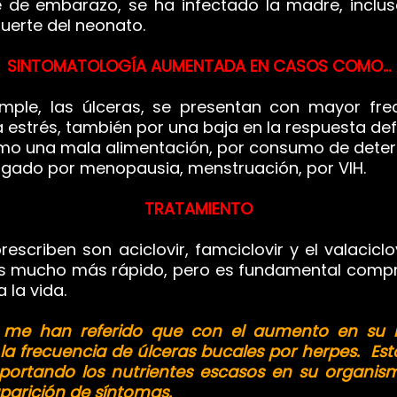
e de embarazo, se ha infectado la madre, inclus
uerte del neonato.
SINTOMATOLOGÍA AUMENTADA EN CASOS COMO...
ple, las úlceras, se presentan con mayor fre
estrés, también por una baja en la respuesta def
mo una mala alimentación, por consumo de deter
ngado por menopausia, menstruación, por VIH.
TRATAMIENTO
criben son aciclovir, famciclovir y el valaciclo
s mucho más rápido, pero es fundamental compr
 la vida.
me han referido que con el aumento en su i
la frecuencia de úlceras bucales por herpes. Es
aportando los nutrientes escasos en su organis
parición de síntomas.