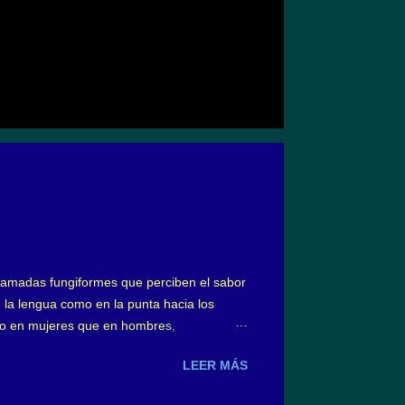
s llamadas fungiformes que perciben el sabor
 la lengua como en la punta hacia los
ro en mujeres que en hombres,
ngiformes linguales en forma dolorosa y con
LEER MÁS
n general, un 50% aproximadamente;
 como también algún trauma a dichas