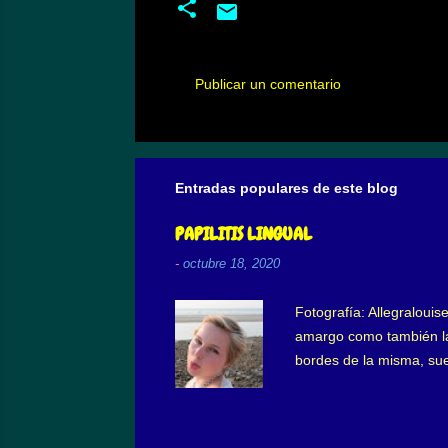
Publicar un comentario
C
o
m
Entradas populares de este blog
e
n
PAPILITIS LINGUAL
t
-
octubre 18, 2020
a
r
Fotografía: Allegralouis
i
amargo como también la 
o
bordes de la misma, su
aumentando en la menopau
s
inflamación. Tiene mayo
también en niños. El de