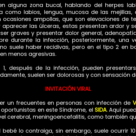
en alguna zona bucal, hablando del herpes labi
 como labios, lengua, mucosa de las mejillas, co
n ocasiones ampollas, que son elevaciones de tej
ar aparecer las úlceras, estas presentan ardor y
ser graves y presentar dolor general, adenopatí
bre durante la infección, posteriormente, una 
 no suele haber recidivas, pero en el tipo 2 en b
ven menos agresivas.
 1, después de la infección, pueden presentars
damente, suelen ser dolorosas y con sensación 
INVITACIÓN VIRAL
er un frecuentes en personas con i
nfección de
V
s oportunistas en este Síndrome, el
SIDA
. Aquí pue
nivel cerebral, meningoencefalitis, como también que
l bebé lo contraiga, sin embargo, suele ocurrir 1