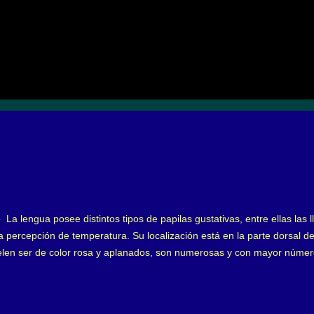
e La lengua posee distintos tipos de papilas gustativas, entre ellas la
percepción de temperatura. Su localización está en la parte dorsal de
elen ser de color rosa y aplanados, son numerosas y con mayor núme
sia. La " Papilitis Lingual transitoria ", afecta a algunas papilas fu
r frecuencia en el sexo femenino joven, pero afecta a la población e
sencadenante de la Papilitis Lingual es provocada por irritación local