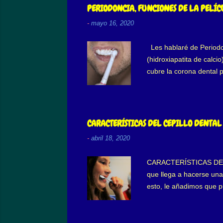
papilas, también se con
PERIODONCIA, FUNCIONES DE LA PELÍ
alimentación, mayor sens
-
mayo 16, 2020
Les hablaré de Periodon
(hidroxiapatita de calc
cubre la corona dental 
la saliva deposita en l
de grosor, no posee célu
por adsorción se deposita
superficie que los prim
CARACTERÍSTICAS DEL CEPILLO DENTAL
hidratación o ...
-
abril 18, 2020
CARACTERÍSTICAS DEL CE
que llega a hacerse una 
esto, le añadimos que 
“sospechar” que algo e
de cepillo uso? Habiend
dureza, texturas, ¿cuál