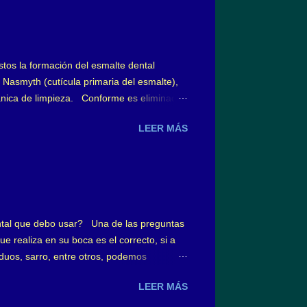
ointestinales, por cierto tipo de
stos la formación del esmalte dental
 Nasmyth (cutícula primaria del esmalte),
cánica de limpieza. Conforme es eliminada,
denominada película adquirida con 10 m m
LEER MÁS
dos. Sobre la hidroxiapatita del esmalte,
ero negativo, y a su vez, dispuestos en la
en a esta capa iónica denominada capa de
tal que debo usar? Una de las preguntas
e realiza en su boca es el correcto, si a
uos, sarro, entre otros, podemos
has veces queda sin resolver, ¿qué tipo
LEER MÁS
ardeados por los distintos diseños,
el cepillado es como la ducha diaria, es