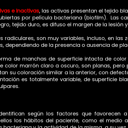
ivas e inactivas
, las activas presentan el tejido 
cubiertas por película bacteriana (biofilm).
Las car
ro, tejido duro, es difuso el margen de la lesión y
s radiculares, son muy variables, incluso, en las
ios, dependiendo de la presencia o ausencia de pla
orma de manchas de superficie intacta de color 
de color marrón claro a oscuro, son planas, per
entan su coloración similar a la anterior, con defe
entación es totalmente variable, de superficie b
lpares.
ntifican según los factores que favorecen a 
e ellos los hábitos del paciente, como el medio 
aca bacteriana y la actividad de la misma, a su vez