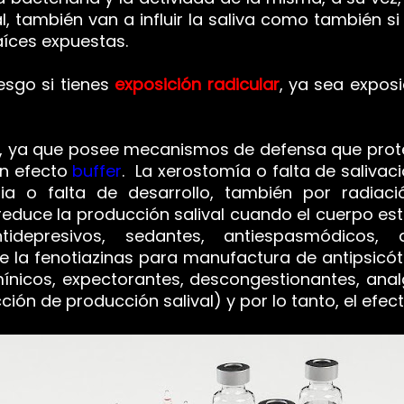
l, también van a influir la saliva como también si 
aíces expuestas.
esgo si tienes
exposición radicular
, ya sea exposi
, ya que posee mecanismos de defensa que prote
on efecto
buffer
.
La xerostomía o falta de saliva
ia o falta de desarrollo, también por radiació
educe la producción salival cuando el cuerpo est
epresivos, sedantes, antiespasmódicos, ant
 la fenotiazinas para manufactura de antipsicóti
amínicos, expectorantes, descongestionantes, anal
ión de producción salival) y por lo tanto, el efect