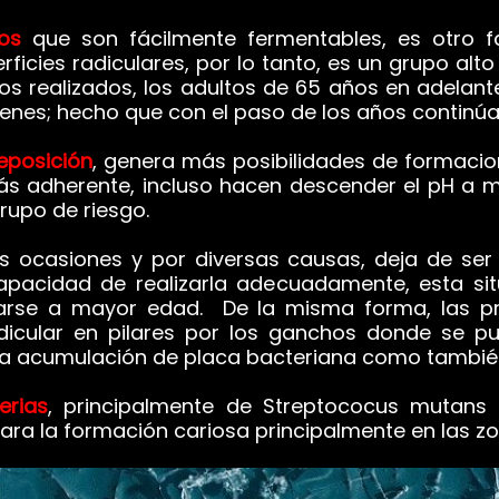
os
que son fácilmente fermentables, es otro fa
rficies radiculares, por lo tanto, es un grupo al
os realizados, los adultos de 65 años en adelant
venes; hecho que con el paso de los años contin
reposición
, genera más posibilidades de formacio
ás adherente, incluso hacen descender el pH a m
grupo de riesgo.
ocasiones y por diversas causas, deja de ser e
capacidad de realizarla adecuadamente, esta si
arse a mayor edad.
De la misma forma, las pró
dicular en pilares por los ganchos donde se pu
la acumulación de placa bacteriana como también d
erias
, principalmente de Streptococus mutans y
ra la formación cariosa principalmente en las zo