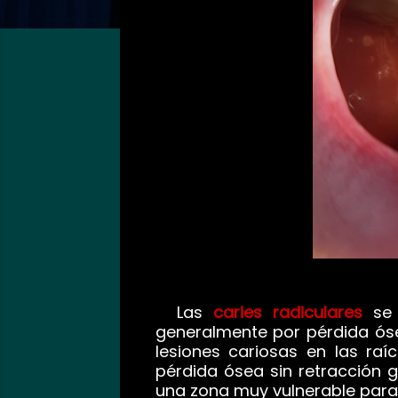
Las
caries radiculares
se 
generalmente por pérdida óse
lesiones cariosas en las raí
pérdida ósea sin retracción g
una zona muy vulnerable para 