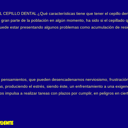
PILLO DENTAL ¿Qué características tiene que tener el cepillo den
gran parte de la población en algún momento, ha sido si el cepillado qu
puede estar presentando algunos problemas como acumulación de resid
n nuestra higiene puede andar mal. Pero existe otra pregunta que muc
o en el mercado tantas marcas y cepillos dentales, donde somos bomb
 es el indicado para cada boca? En principio, debemos considerar, que 
eza e indispensable de nuestra boca y debemos realizarlo a diario. Emp
 pensamientos, que pueden desencadenarnos nerviosismo, frustración o
s, produciendo el estrés, siendo éste, un enfrentamiento a una exigenc
s impulsa a realizar tareas con plazos por cumplir, en peligros en cie
a ansiedad sustituye al factor o situación estresante y se convierte en 
es un estrés crónico y justo éste, genera problemas en la salud. Entre
 los tejidos dentales, mejor conocido como bruxismo . El bruxismo gen
ie apretando sus dientes superiores contra los inferiores, a lo que se
CUENTE