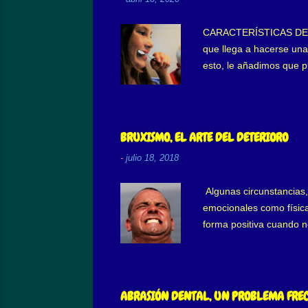
CARACTERÍSTICAS DEL CE
que llega a hacerse una 
esto, le añadimos que 
“sospechar” que algo e
de cepillo uso? Habiend
dureza, texturas, ¿cuál
parte principal de limpi
BRUXISMO, EL ARTE DEL DETERIORO
una gran variedad de...
-
julio 18, 2018
Algunas circunstancias,
emocionales como física
forma positiva cuando no
por tiempo indefinido, l
mientras que el segundo 
de apretar y/o rechinar
hace que la persona inic
ABRASIÓN DENTAL, UN PROBLEMA FRE