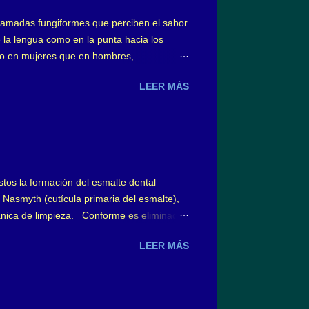
s llamadas fungiformes que perciben el sabor
 la lengua como en la punta hacia los
ro en mujeres que en hombres,
ngiformes linguales en forma dolorosa y con
LEER MÁS
n general, un 50% aproximadamente;
 como también algún trauma a dichas
ointestinales, por cierto tipo de
stos la formación del esmalte dental
 Nasmyth (cutícula primaria del esmalte),
cánica de limpieza. Conforme es eliminada,
denominada película adquirida con 10 m m
LEER MÁS
dos. Sobre la hidroxiapatita del esmalte,
ero negativo, y a su vez, dispuestos en la
en a esta capa iónica denominada capa de