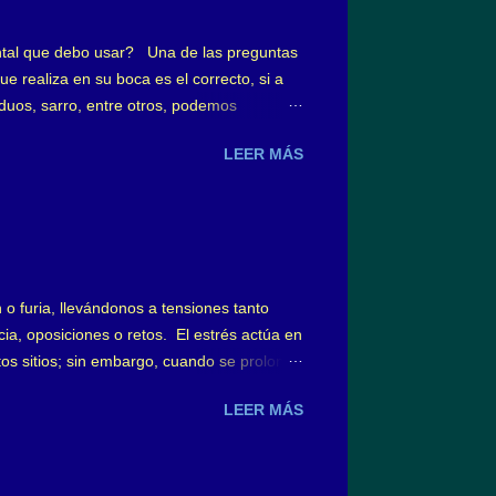
tal que debo usar? Una de las preguntas
e realiza en su boca es el correcto, si a
uos, sarro, entre otros, podemos
has veces queda sin resolver, ¿qué tipo
LEER MÁS
ardeados por los distintos diseños,
el cepillado es como la ducha diaria, es
ecemos por el tipo de cepillo, existiendo
 furia, llevándonos a tensiones tanto
ia, oposiciones o retos. El estrés actúa en
rtos sitios; sin embargo, cuando se prolonga
negativo. El primero es un estrés agudo,
LEER MÁS
 ellos, lo que yo suelo denominar el “arte”
erado por el estrés, en forma inconsciente,
 denomina bruxismo ...