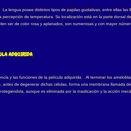
e La lengua posee distintos tipos de papilas gustativas, entre ellas la
percepción de temperatura. Su localización está en la parte dorsal de
elen ser de color rosa y aplanados, son numerosas y con mayor núme
sia. La " Papilitis Lingual transitoria ", afecta a algunas papilas fu
r frecuencia en el sexo femenino joven, pero afecta a la población e
sencadenante de la Papilitis Lingual es provocada por irritación local
sidera que es generada por estrés, cambios hormonales, problemas gastr
CULA ADQUIRIDA
ibilidad en piel, nariz, pulmones que a su ve...
cia y las funciones de la película adquirida. Al terminar los amelobla
io), antes de degenerar dichas células, forma una membrana llamada de
protegiéndola, aunque es eliminada por la masticación y la acción me
as superficies glucoproteínas que se adhieren al esmalte, formando la 
las, es estéril, cubriendo todos los tejidos bucales, formada en segun
n iones de calcio, hidróxilo y fosfatos, los primeros positivos y el terc
eros. Las glucoproteínas tanto ácidas como básicas o alcalinas, se un