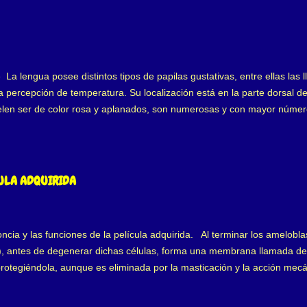
e La lengua posee distintos tipos de papilas gustativas, entre ellas la
percepción de temperatura. Su localización está en la parte dorsal de
elen ser de color rosa y aplanados, son numerosas y con mayor núme
sia. La " Papilitis Lingual transitoria ", afecta a algunas papilas fu
r frecuencia en el sexo femenino joven, pero afecta a la población e
sencadenante de la Papilitis Lingual es provocada por irritación local
sidera que es generada por estrés, cambios hormonales, problemas gastr
CULA ADQUIRIDA
ibilidad en piel, nariz, pulmones que a su ve...
cia y las funciones de la película adquirida. Al terminar los amelobla
io), antes de degenerar dichas células, forma una membrana llamada de
protegiéndola, aunque es eliminada por la masticación y la acción me
as superficies glucoproteínas que se adhieren al esmalte, formando la 
las, es estéril, cubriendo todos los tejidos bucales, formada en segun