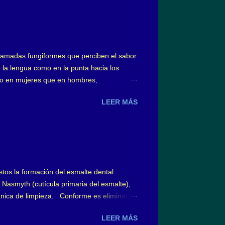
s llamadas fungiformes que perciben el sabor
 la lengua como en la punta hacia los
ro en mujeres que en hombres,
ngiformes linguales en forma dolorosa y con
LEER MÁS
n general, un 50% aproximadamente;
 como también algún trauma a dichas
ointestinales, por cierto tipo de
stos la formación del esmalte dental
 Nasmyth (cutícula primaria del esmalte),
cánica de limpieza. Conforme es eliminada,
denominada película adquirida con 10 m m
LEER MÁS
dos. Sobre la hidroxiapatita del esmalte,