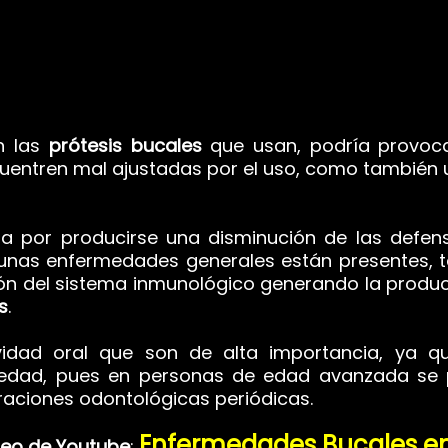
n las
prótesis bucales
que usan, podría provoc
cuentren mal ajustadas por el uso, como también
da por producirse una disminución de las defe
nas enfermedades generales están presentes, t
ón del sistema inmunológico generando la producc
s
.
avidad oral que son de alta importancia, ya 
vedad, pues en personas de edad avanzada se
raciones odontológicas periódicas.
Enfermedades Bucales en
deo de Youtube
: