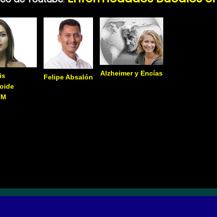
Alzheimer y Encías
is
Felipe Absalón
oide
TM