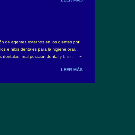
 ellos, lo que yo suelo denominar el “arte”
erado por el estrés, en forma inconsciente,
 denomina bruxismo ...
ón de agentes externos en los dientes por
os e hilos dentales para la higiene oral.
es dentales, mal posición dental y bruxismo
los que se utilizan y cuál sería de los más
LEER MÁS
de los mismos, cerdas de textura dura,
emos la sensación que sentimos más
pillo con estas características produce