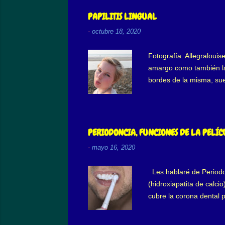
n
PAPILITIS LINGUAL
t
-
octubre 18, 2020
a
r
Fotografía: Allegralouis
i
amargo como también la 
o
bordes de la misma, su
aumentando en la menopau
s
inflamación. Tiene mayo
también en niños. El de
papilas, también se con
PERIODONCIA, FUNCIONES DE LA PELÍ
alimentación, mayor sens
-
mayo 16, 2020
Les hablaré de Periodon
(hidroxiapatita de calc
cubre la corona dental 
la saliva deposita en l
de grosor, no posee célu