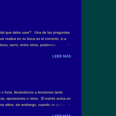
ero negativo, y a su vez, dispuestos en la
en a esta capa iónica denominada capa de
tal que debo usar? Una de las preguntas
e realiza en su boca es el correcto, si a
uos, sarro, entre otros, podemos
has veces queda sin resolver, ¿qué tipo
LEER MÁS
ardeados por los distintos diseños,
el cepillado es como la ducha diaria, es
ecemos por el tipo de cepillo, existiendo
 furia, llevándonos a tensiones tanto
ia, oposiciones o retos. El estrés actúa en
rtos sitios; sin embargo, cuando se prolonga
negativo. El primero es un estrés agudo,
LEER MÁS