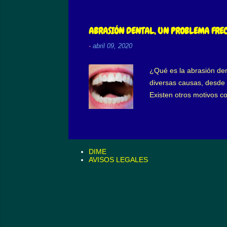
mientras que el segundo 
de apretar y/o rechinar
hace que la persona inic
ABRASIÓN DENTAL, UN PROBLEMA FRE
-
abril 09, 2020
¿Qué es la abrasión den
diversas causas, desde u
Existen otros motivos co
entre otras. Abrasión de
recomendables. En la hi
media y blanda. Al com
limpios nuestros diente
DIME
mayor desgaste denta..
AVISOS LEGALES