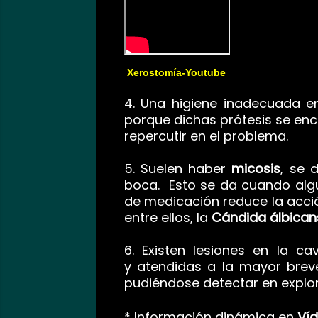
Xerostomía-
Youtube
4. Una higiene inadecuada e
porque dichas prótesis se en
repercutir en el problema.
5. Suelen haber
micosis
, se 
boca. Esto se da cuando algu
de medicación reduce la acci
entre ellos, la
Cándida álbican
6. Existen lesiones en la c
y
atendidas a la mayor bre
pudiéndose detectar en explo
* Información dinámica en
Ví