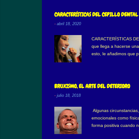
por adsorción se deposita
superficie que los prim
CARACTERÍSTICAS DEL CEPILLO DENTAL
hidratación o ...
-
abril 18, 2020
CARACTERÍSTICAS DEL CE
que llega a hacerse una 
esto, le añadimos que 
“sospechar” que algo e
de cepillo uso? Habiend
dureza, texturas, ¿cuál
parte principal de limpi
BRUXISMO, EL ARTE DEL DETERIORO
una gran variedad de...
-
julio 18, 2018
Algunas circunstancias,
emocionales como física
forma positiva cuando no
por tiempo indefinido, l