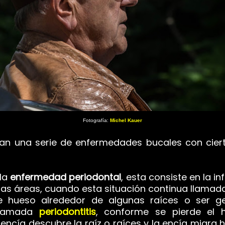
Fotografía:
Michel Kauer
an una serie de enfermedades bucales con ciert
 la
enfermedad periodontal
, esta consiste en la i
tas áreas, cuando esta situación continua llama
 hueso alrededor de algunas raíces o ser gen
llamada
periodontitis
, conforme se pierde el 
la encía descubre la raíz o raíces y la encía migra