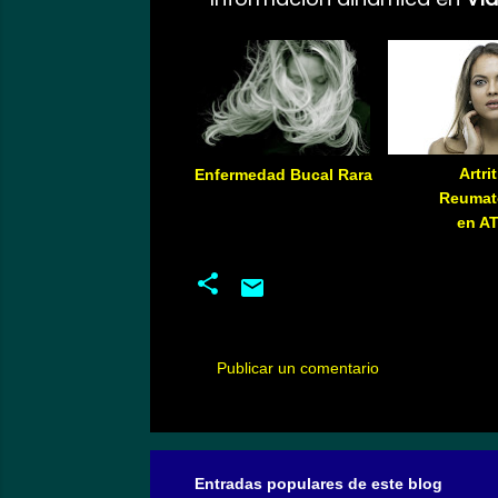
Artrit
Enfermedad Bucal Rara
Reumat
en A
Publicar un comentario
C
o
m
Entradas populares de este blog
e