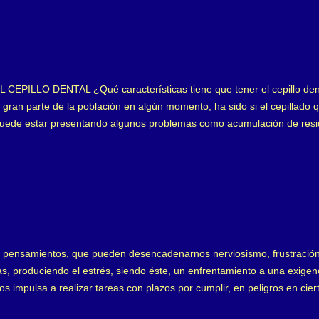
n iones de calcio, hidróxilo y fosfatos, los primeros positivos y el terc
eros. Las glucoproteínas tanto ácidas como básicas o alcalinas, se un
PILLO DENTAL ¿Qué características tiene que tener el cepillo den
gran parte de la población en algún momento, ha sido si el cepillado qu
puede estar presentando algunos problemas como acumulación de resid
n nuestra higiene puede andar mal. Pero existe otra pregunta que muc
o en el mercado tantas marcas y cepillos dentales, donde somos bomb
 es el indicado para cada boca? En principio, debemos considerar, que 
eza e indispensable de nuestra boca y debemos realizarlo a diario. Emp
 pensamientos, que pueden desencadenarnos nerviosismo, frustración o
s, produciendo el estrés, siendo éste, un enfrentamiento a una exigenc
s impulsa a realizar tareas con plazos por cumplir, en peligros en cie
a ansiedad sustituye al factor o situación estresante y se convierte en 