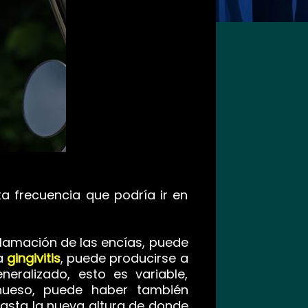
a frecuencia que podría ir en
nflamación de las encías, puede
da
gingivitis
, puede producirse a
eralizado, esto es variable,
hueso, puede haber también
 hasta la nueva altura de donde