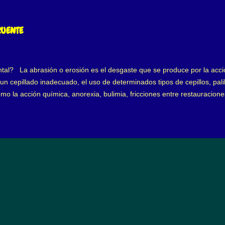
es un estrés crónico y justo éste, genera problemas en la salud. Entre
 los tejidos dentales, mejor conocido como bruxismo . El bruxismo gen
ie apretando sus dientes superiores contra los inferiores, a lo que se
CUENTE
tal? La abrasión o erosión es el desgaste que se produce por la acci
n cepillado inadecuado, el uso de determinados tipos de cepillos, palill
mo la acción química, anorexia, bulimia, fricciones entre restauracion
ntal con la higiene En otro artículo, he hablado sobre los tipos de cepil
giene tenemos 3 texturas principales, independientemente del diseño 
parar un cepillo de cerdas duras con uno de cerdas suaves, todos ten
s con el de cerdas duras, porque en parte es verdad, sin embargo, un ce
.